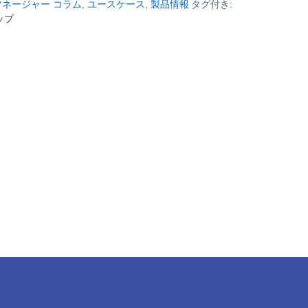
ネージャー コラム
,
ユースケース
,
製品情報
タグ付き:
ップ