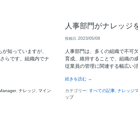
人事部門がナレッジ
2023/05/08
投稿日:
もが知っていますが、
人事部門は、多くの組織で不可
さらです。組織内でナ
育成、維持することで、組織の
従業員の管理に関連する幅広い活
about
続きを読む
→
人
Manager
,
ナレッジ
,
マイン
カテゴリー:
事
すべての記事
,
ナレッジ
ップ
部
門
が
ナ
レ
ッ
ジ