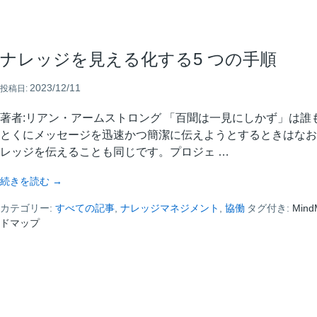
ナレッジを見える化する5 つの手順
2023/12/11
投稿日:
著者:リアン・アームストロング 「百聞は一見にしかず」は誰
とくにメッセージを迅速かつ簡潔に伝えようとするときはなお
レッジを伝えることも同じです。プロジェ …
about
続きを読む
→
ナ
カテゴリー:
レ
すべての記事
,
ナレッジマネジメント
,
協働
タグ付き:
Mind
ドマップ
ッ
ジ
を
見
え
る
化