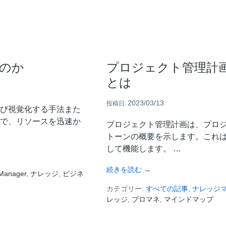
を
よ
り
効
果
的
のか
プロジェクト管理計
に
とは
伝
え
る
2023/03/13
投稿日:
び視覚化する手法また
に
で、リソースを迅速か
は
プロジェクト管理計画は、プロ
トーンの概要を示します。これ
して機能します。 …
about
続きを読む
→
Manager
,
ナレッジ
,
ビジネ
プ
カテゴリー:
ロ
すべての記事
,
ナレッジ
レッジ
,
プロマネ
ジ
,
マインドマップ
ェ
ク