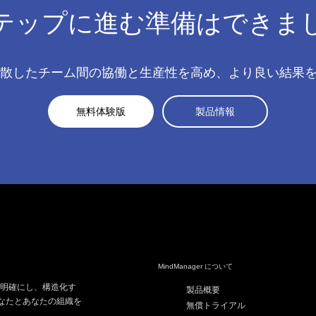
テップに進む準備はできま
用
な
の
か
ークや分散したチーム間の協働と生産性を高め、より良い結
無料体験版
製品情報
MindManager について
より明確にし、構造化す
製品概要
なたとあなたの組織を
無償トライアル