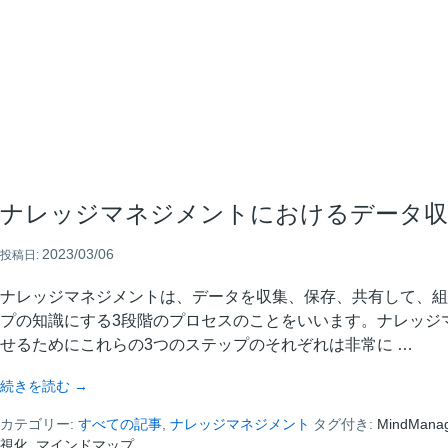
プ
と
は
何
か、
ど
う
作
成
す
ナレッジマネジメントにおけるデータ収
る
の
か
2023/03/06
投稿日:
ナレッジマネジメントは、データを収集、保存、共有して、組
プの知識にする3段階のプロセスのことをいいます。ナレッジ
せるためにこれらの3つのステップのそれぞれは非常に …
about
続きを読む
→
ナ
カテゴリー:
レ
すべての記事
,
ナレッジマネジメント
タグ付き:
MindMana
視化
,
マインドマップ
ッ