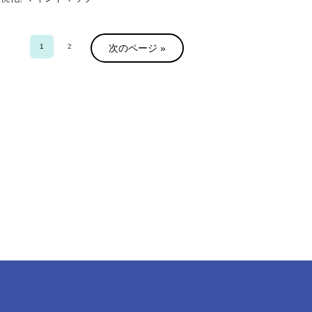
ジ
マ
ネ
1
2
次のページ »
Go
Go
ジ
to
to
page
page
メ
ン
ト
に
お
け
る
デ
ー
タ
収
集
の
役
割