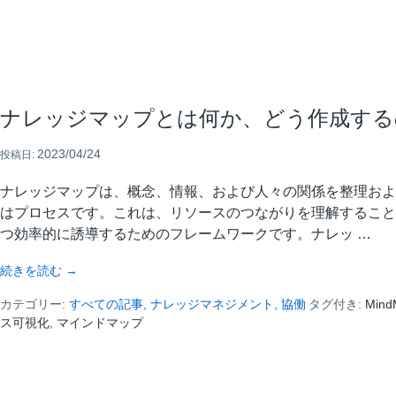
す
る
5
つ
の
手
ナレッジマップとは何か、どう作成する
順
2023/04/24
投稿日:
ナレッジマップは、概念、情報、および人々の関係を整理およ
はプロセスです。これは、リソースのつながりを理解すること
つ効率的に誘導するためのフレームワークです。ナレッ …
about
続きを読む
→
ナ
カテゴリー:
レ
すべての記事
,
ナレッジマネジメント
,
協働
タグ付き:
Mind
ス可視化
,
マインドマップ
ッ
ジ
マ
ッ