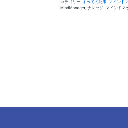
カテゴリー:
イ
すべての記事
,
マインドマ
MindManager
ン
,
ナレッジ
,
マインドマ
ド
マ
ッ
プ
と
は
何
か、
そ
し
て
教
員
と
学
生
に
ど
う
有