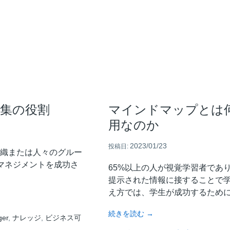
ト
管
理
計
画
と
は。
そ
れ
を
集の役割
マインドマップとは
構
用なのか
築
す
る
2023/01/23
投稿日:
織または人々のグルー
5
マネジメントを成功さ
つ
65%以上の人が視覚学習者であ
の
提示された情報に接することで
手
え方では、学生が成功するために
順
と
about
続きを読む
→
ger
,
ナレッジ
,
ビジネス可
は
マ