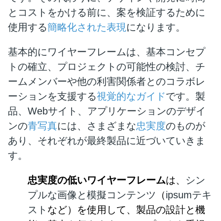
とコストをかける前に、案を検証するために
使用する
簡略化された表現
になります。
基本的にワイヤーフレームは、基本コンセプ
トの確立、プロジェクトの可能性の検討、チ
ームメンバーや他の利害関係者とのコラボレ
ーションを支援する
視覚的なガイド
です。製
品、Webサイト、アプリケーションのデザイ
ンの
青写真
には、さまざまな
忠実度
のものが
あり、それぞれが最終製品に近づいていきま
す。
忠実度の低いワイヤーフレーム
は、
シン
プルな画像と模擬コンテンツ
（
ipsumテキ
スト
など）を使用して、製品の設計と機