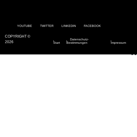
YOUTUBE
TWITTER
LINKEDIN
FACEBOOK
COPYRIGHT ©
Datenschutz-
2026
Start
Bestimmungen
Impressum