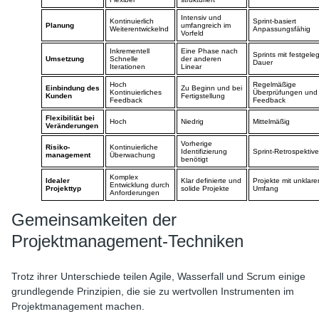
Intensiv und
Kontinuierlich
Sprint-basiert
Planung
umfangreich im
Weiterentwickelnd
Anpassungsfähig
Vorfeld
Inkrementell
Eine Phase nach
Sprints mit festgeleg
Umsetzung
Schnelle
der anderen
Dauer
Iterationen
Linear
Hoch
Regelmäßige
Einbindung des
Zu Beginn und bei
Kontinuierliches
Überprüfungen und
Kunden
Fertigstellung
Feedback
Feedback
Flexibilität bei
Hoch
Niedrig
Mittelmäßig
Veränderungen
Vorherige
Risiko-
Kontinuierliche
Identifizierung
Sprint-Retrospektiv
management
Überwachung
benötigt
Komplex
Idealer
Klar definierte und
Projekte mit unklar
Entwicklung durch
Projekttyp
solide Projekte
Umfang
Anforderungen
Gemeinsamkeiten der
Projektmanagement-Techniken
Trotz ihrer Unterschiede teilen Agile, Wasserfall und Scrum einige
grundlegende Prinzipien, die sie zu wertvollen Instrumenten im
Projektmanagement machen.