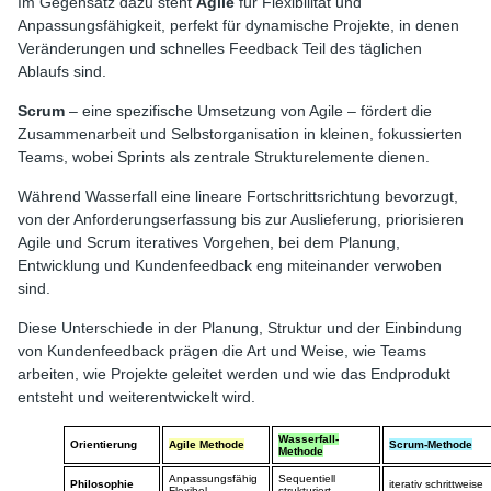
Im Gegensatz dazu steht
Agile
für Flexibilität und
Anpassungsfähigkeit, perfekt für dynamische Projekte, in denen
Veränderungen und schnelles Feedback Teil des täglichen
Ablaufs sind.
Scrum
– eine spezifische Umsetzung von Agile – fördert die
Zusammenarbeit und Selbstorganisation in kleinen, fokussierten
Teams, wobei Sprints als zentrale Strukturelemente dienen.
Während Wasserfall eine lineare Fortschrittsrichtung bevorzugt,
von der Anforderungserfassung bis zur Auslieferung, priorisieren
Agile und Scrum iteratives Vorgehen, bei dem Planung,
Entwicklung und Kundenfeedback eng miteinander verwoben
sind.
Diese Unterschiede in der Planung, Struktur und der Einbindung
von Kundenfeedback prägen die Art und Weise, wie Teams
arbeiten, wie Projekte geleitet werden und wie das Endprodukt
entsteht und weiterentwickelt wird.
Wasserfall-
Orientierung
Agile Methode
Scrum-Methode
Methode
Anpassungsfähig
Sequentiell
Philosophie
iterativ schrittweise
Flexibel
strukturiert