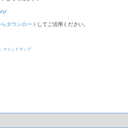
ry/
からダウンロード
してご活用ください。
r
,
マインドマップ