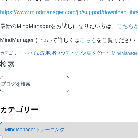
https://www.mindmanager.com/jp/support/download-libra
最新のMindManagerをお試しになりたい方は、
こちら
MindManager について詳しくは
こちら
をご覧ください
カテゴリー:
すべての記事
,
役立つティップス集
タグ付き:
MindManage
検索
Primary
Sidebar
カテゴリー