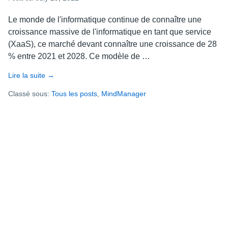
Le monde de l'informatique continue de connaître une
croissance massive de l'informatique en tant que service
(XaaS), ce marché devant connaître une croissance de 28
% entre 2021 et 2028. Ce modèle de …
Lire la suite
about
→
Quels
Classé sous:
Tous les posts
,
MindManager
sont
les
principaux
avantages
d’un
abonnement
MindManager
Enterprise?