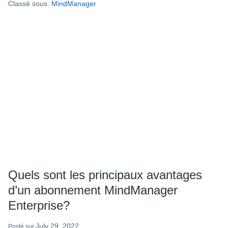
Classé sous:
MindManager
les
fonctionnalités
les
plus
appréciées
de
MindManager
￼
Quels sont les principaux avantages
d’un abonnement MindManager
Enterprise?
July 29, 2022
Posté sur