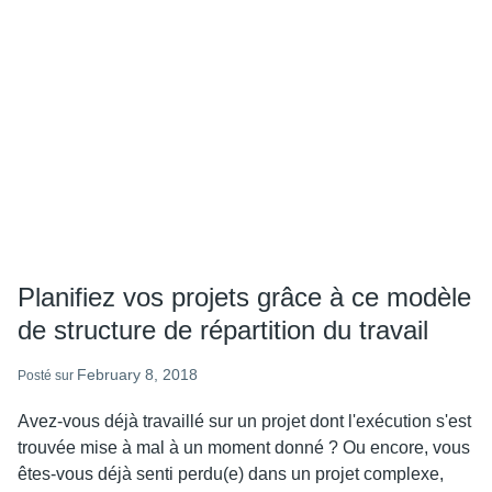
souhaitez
effectuer
une
mise
à
niveau
vers
MindManager
11
pour
Mac
Planifiez vos projets grâce à ce modèle
de structure de répartition du travail
February 8, 2018
Posté sur
Avez-vous déjà travaillé sur un projet dont l'exécution s'est
trouvée mise à mal à un moment donné ? Ou encore, vous
êtes-vous déjà senti perdu(e) dans un projet complexe,