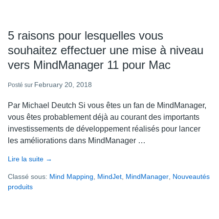
5 raisons pour lesquelles vous
souhaitez effectuer une mise à niveau
vers MindManager 11 pour Mac
February 20, 2018
Posté sur
Par Michael Deutch Si vous êtes un fan de MindManager,
vous êtes probablement déjà au courant des importants
investissements de développement réalisés pour lancer
les améliorations dans MindManager …
Lire la suite
about
→
5
Classé sous:
Mind Mapping
,
MindJet
,
MindManager
,
Nouveautés
raisons
produits
pour
lesquelles
vous