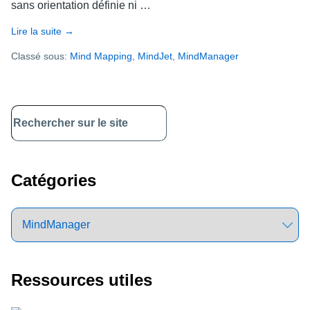
sans orientation définie ni …
Lire la suite
about
→
Planifiez
Classé sous:
Mind Mapping
,
MindJet
,
MindManager
vos
projets
grâce
à
Primary
ce
Sidebar
modèle
de
structure
Catégories
de
répartition
du
travail
Ressources utiles