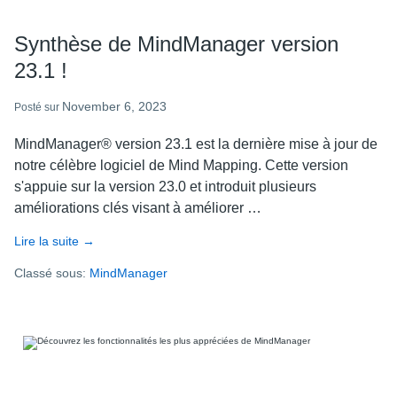
Synthèse de MindManager version
23.1 !
November 6, 2023
Posté sur
MindManager® version 23.1 est la dernière mise à jour de
notre célèbre logiciel de Mind Mapping. Cette version
s'appuie sur la version 23.0 et introduit plusieurs
améliorations clés visant à améliorer …
Lire la suite
about
→
Synthèse
Classé sous:
MindManager
de
MindManager
version
23.1
!